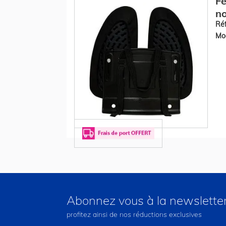
Fe
no
Réf
Mod
Abonnez vous à la newslette
profitez ainsi de nos réductions exclusives