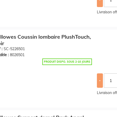
Livraison o
llowes Coussin lombaire PlushTouch,
ir
 :
SC-5226501
èle :
8026501
PRODUIT DISPO. SOUS 2-10 JOURS
-
Livraison o