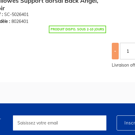
llowes Support dorsal Back Angel,
ir
 :
SC-5026401
èle :
8026401
PRODUIT DISPO. SOUS 2-10 JOURS
-
Livraison o
r
Inscription
à
Inscr
notre
lettre