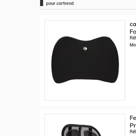
pour cartrend
ca
Fo
Réf
Mod
Fe
Pr
Réf