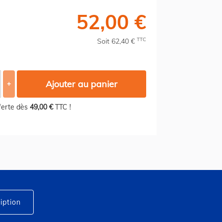
52,00 €
TTC
Soit 62,40 €
Ajouter au panier
+
fferte dès
49,00 €
TTC !
iption