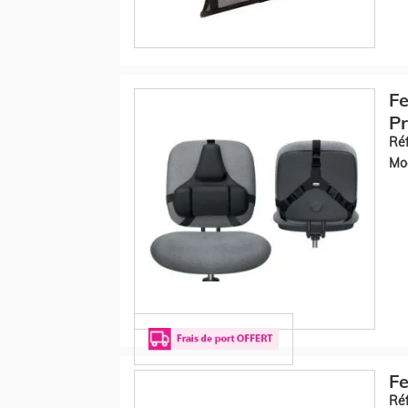
Fe
Pr
Réf
Mod
Fe
Réf