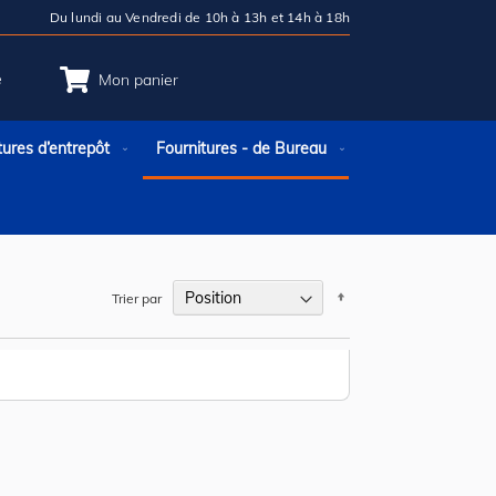
Du lundi au Vendredi de 10h à 13h et 14h à 18h
e
Mon panier
tures d’entrepôt
Fournitures - de Bureau
Par
Trier par
ordre
décroissant