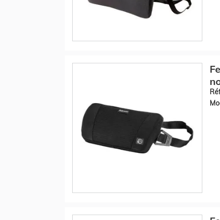
Fe
no
Réf
Mod