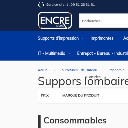
Service client : 09 51 28 81 81
Rechercher
Supports d’impression
Imprimantes
Ac
IT - Multimedia
Entrepot - Bureau - Indust
Accueil
Fournitures - de Bureau
Ergonomie
Suppors lombair
8
articles
PRIX
MARQUE DU PRODUIT
Consommables