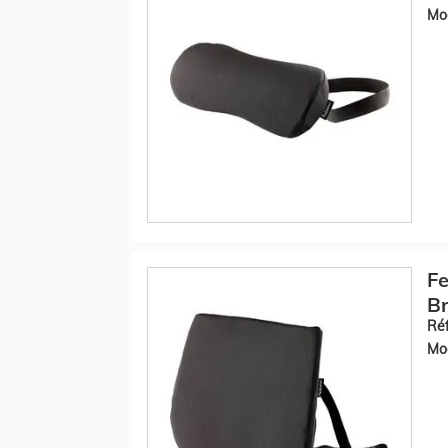
Mod
Fe
Br
Réf
Mod