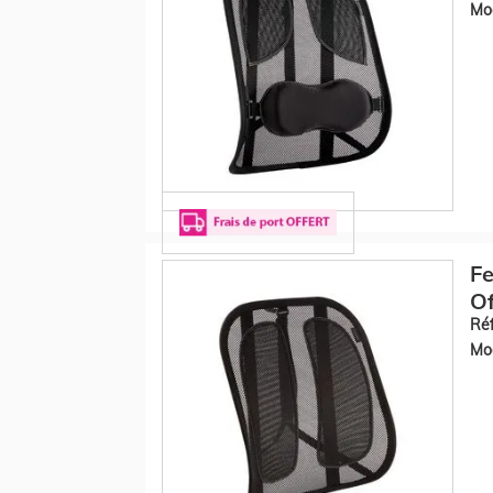
Mod
Fe
Of
Réf
Mod