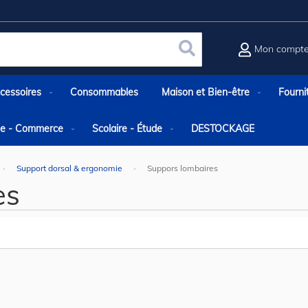
Mon compt
Rechercher
cessoires
Consommables
Maison et Bien-être
Fourni
rie - Commerce
Scolaire - Étude
DESTOCKAGE
Support dorsal & ergonomie
Suppors lombaires
es