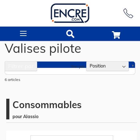
Rechercher
Valises pilote
Filtrer par
Pa
Trier par
or
dé
6
articles
Consommables
pour Alassio