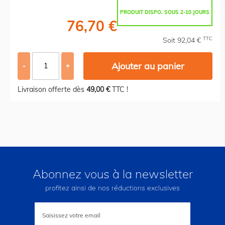
PRODUIT DISPO. SOUS 2-10 JOURS
76,70 €
TTC
Soit 92,04 €
Ajouter au panier
-
+
Livraison offerte dès
49,00 €
TTC !
Abonnez vous à la newsletter
profitez ainsi de nos réductions exclusives
Inscription
à
notre