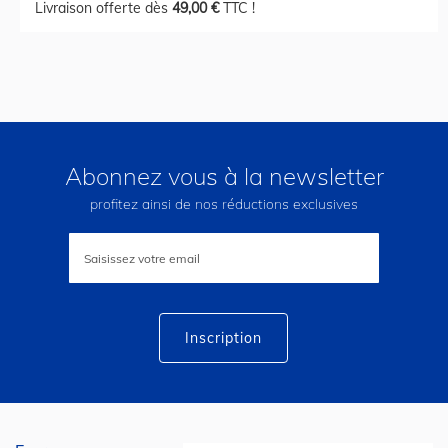
Livraison offerte dès
49,00 €
TTC !
Abonnez vous à la newsletter
profitez ainsi de nos réductions exclusives
Inscription
à
notre
lettre
d’information
:
Inscription