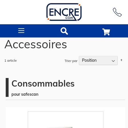
Rechercher
Accessoires
Pa
1
article
Trier par
or
dé
Consommables
pour safescan