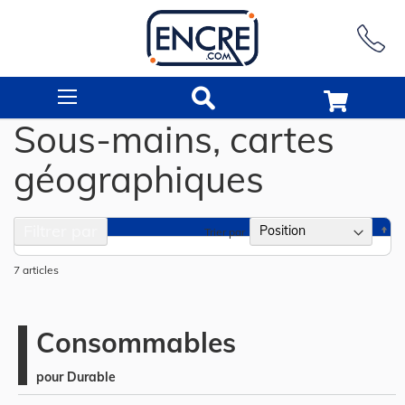
Rechercher
Sous-mains, cartes
géographiques
Filtrer par
Pa
Trier par
or
dé
7
articles
Consommables
pour Durable