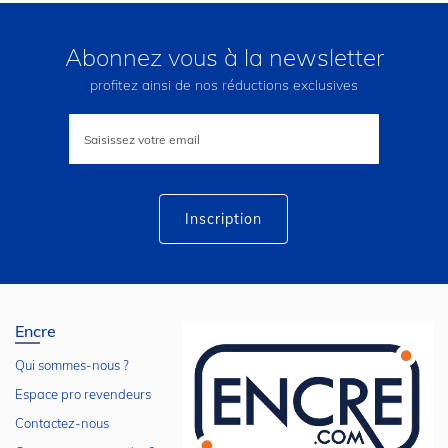
Abonnez vous à la newsletter
profitez ainsi de nos réductions exclusives
Inscription
à
notre
lettre
d’information
:
Inscription
Encre
Qui sommes-nous ?
Espace pro revendeurs
Contactez-nous