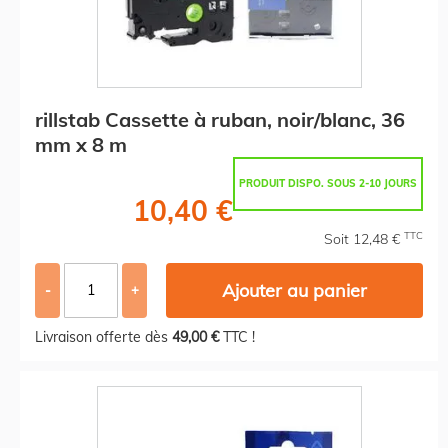
rillstab Cassette à ruban, noir/blanc, 36
mm x 8 m
PRODUIT DISPO. SOUS 2-10 JOURS
10,40 €
TTC
Soit 12,48 €
Ajouter au panier
-
+
Livraison offerte dès
49,00 €
TTC !