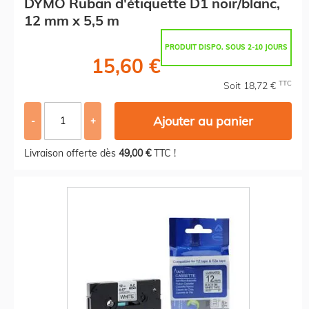
DYMO Ruban d'étiquette D1 noir/blanc,
12 mm x 5,5 m
PRODUIT DISPO. SOUS 2-10 JOURS
15,60 €
TTC
Soit 18,72 €
Ajouter au panier
-
+
Livraison offerte dès
49,00 €
TTC !