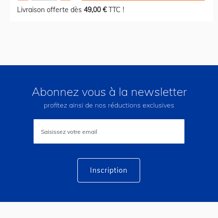
Livraison offerte dès
49,00 €
TTC !
Abonnez vous à la newsletter
profitez ainsi de nos réductions exclusives
Inscription
à
notre
lettre
d’information
:
Inscription