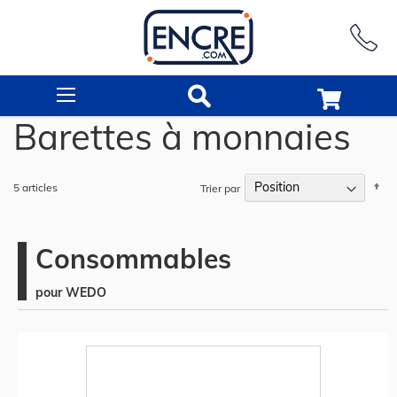
Rechercher
Barettes à monnaies
Pa
5
articles
Trier par
or
dé
Consommables
pour WEDO