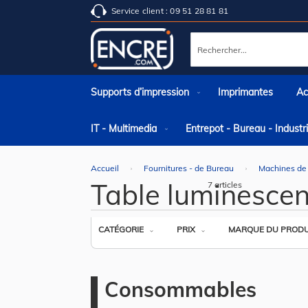
Service client : 09 51 28 81 81
Rechercher
Supports d’impression
Imprimantes
Ac
IT - Multimedia
Entrepot - Bureau - Indust
Accueil
Fournitures - de Bureau
Machines de
Table luminescen
7
articles
CATÉGORIE
PRIX
MARQUE DU PRODU
Consommables