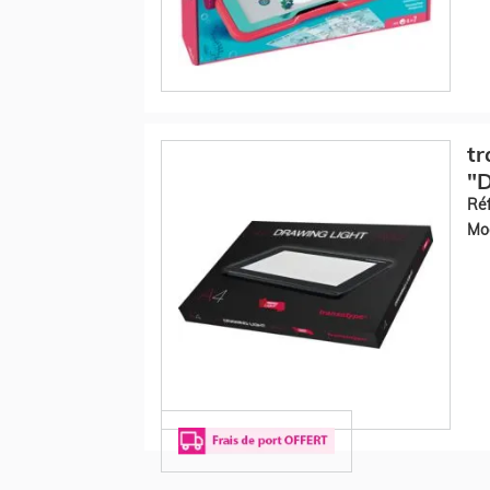
tr
"
Réf
Mod