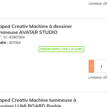
Livraison o
ped Creativ Machine à dessiner
umineuse AVATAR STUDIO
 :
SC-82907064
èle :
907064
PRODUIT DISPO. SOUS 2-10 JOURS
-
Livraison o
ped Creativ Machine lumineuse à
essiner LUMI BOARD Barbie