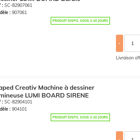
 :
SC-82907061
èle :
907061
PRODUIT DISPO. SOUS 2-10 JOURS
-
Livraison o
ped Creativ Machine à dessiner
umineuse LUMI BOARD SIRENE
 :
SC-82904101
èle :
904101
PRODUIT DISPO. SOUS 2-10 JOURS
-