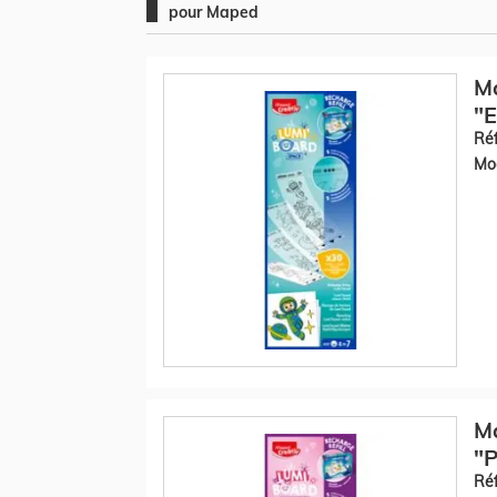
pour Maped
Ma
"
Réf
Mod
Ma
"
Réf