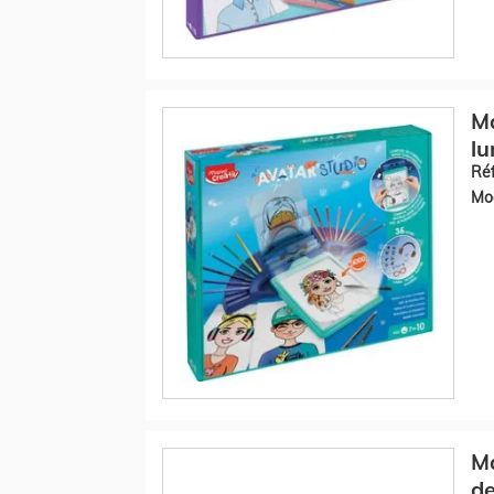
Ma
l
Réf
Mod
Ma
d