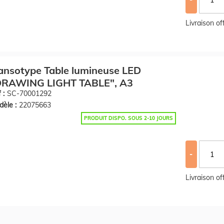
Livraison o
ansotype Table lumineuse LED
DRAWING LIGHT TABLE", A3
 :
SC-70001292
èle :
22075663
PRODUIT DISPO. SOUS 2-10 JOURS
-
Livraison o