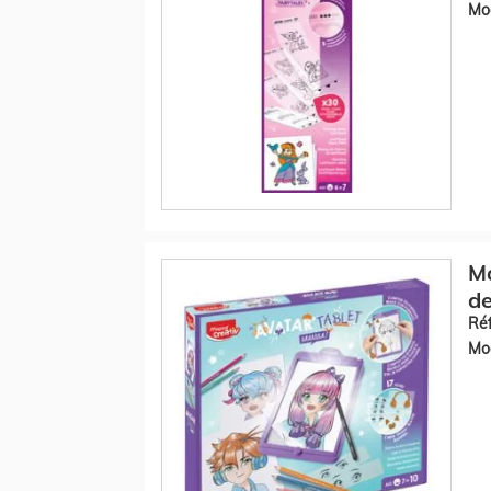
Mod
Ma
d
Réf
Mod