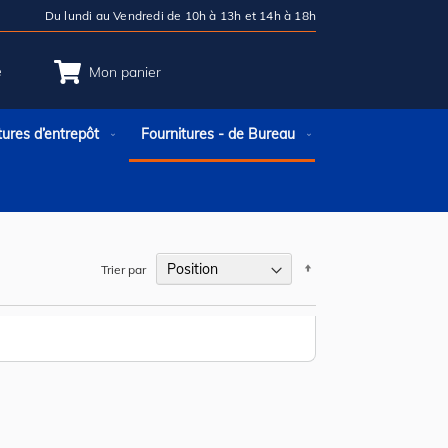
Du lundi au Vendredi de 10h à 13h et 14h à 18h
e
Mon panier
tures d’entrepôt
Fournitures - de Bureau
Par
Trier par
ordre
décroissant