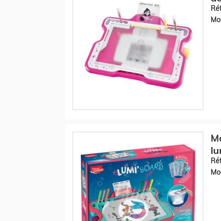
Réf
Mod
Ma
l
Réf
Mod