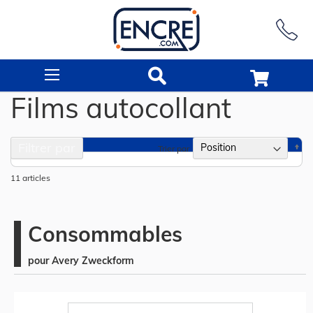
Rechercher
Films autocollant
Filtrer par
Pa
Trier par
or
dé
11
articles
Consommables
pour Avery Zweckform