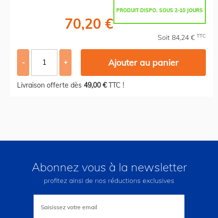
PRODUIT DISPO. SOUS 2-10 JOURS
70,20 €
TTC
Soit 84,24 €
Ajouter au panier
-
+
Livraison offerte dès
49,00 €
TTC !
Abonnez vous à la newsletter
profitez ainsi de nos réductions exclusives
Inscription
à
notre