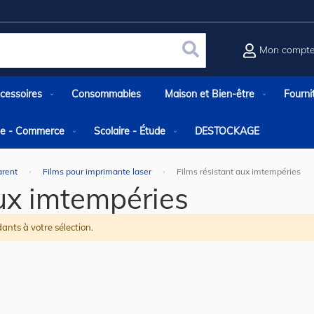
Mon compt
Rechercher
cessoires
Consommables
Maison et Bien-être
Fourni
rie - Commerce
Scolaire - Étude
DESTOCKAGE
arent
Films pour imprimante laser
Films résistant aux imtempéries
aux imtempéries
ants à votre sélection.