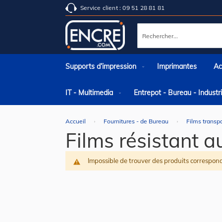
Service client : 09 51 28 81 81
Rechercher
Supports d’impression
Imprimantes
Ac
IT - Multimedia
Entrepot - Bureau - Indust
Accueil
Fournitures - de Bureau
Films transp
Films résistant 
Impossible de trouver des produits correspond