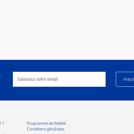
r
Inscription
à
Inscr
notre
lettre
d’information
:
 ?
Programme de fidélité
Conditions générales