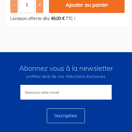
Ajouter au panier
-
+
Livraison offerte dès
49,00 €
TTC !
Abonnez vous à la newsletter
profitez ainsi de nos réductions exclusives
Inscription
à
notre
lettre
d’information
:
Inscription