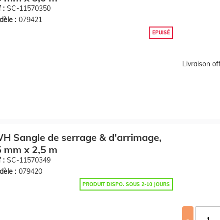
 :
SC-11570350
èle :
079421
EPUISÉ
Livraison o
H Sangle de serrage & d'arrimage,
5 mm x 2,5 m
 :
SC-11570349
èle :
079420
PRODUIT DISPO. SOUS 2-10 JOURS
-