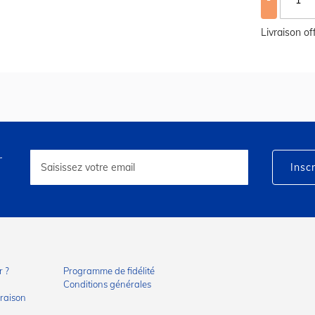
Livraison o
r
Inscription
à
Inscr
notre
lettre
d’information
:
 ?
Programme de fidélité
Conditions générales
vraison