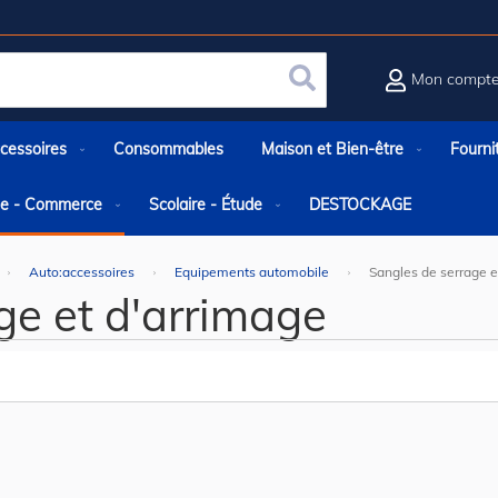
Mon compt
Rechercher
cessoires
Consommables
Maison et Bien-être
Fourni
rie - Commerce
Scolaire - Étude
DESTOCKAGE
Auto:accessoires
Equipements automobile
Sangles de serrage e
ge et d'arrimage