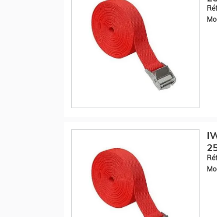
Réf
Mod
IW
2
Réf
Mod