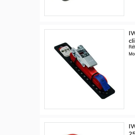
IW
cl
Réf
Mod
IW
2