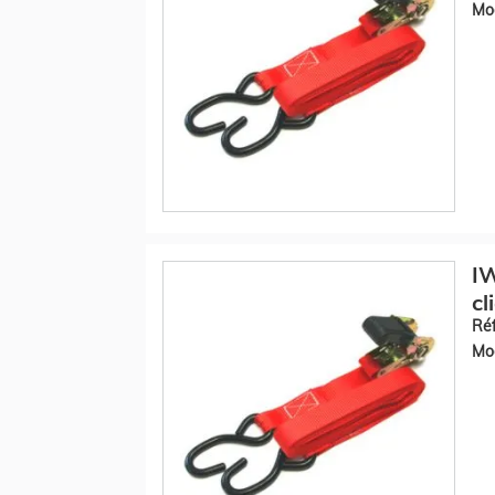
Mod
IW
cl
Réf
Mod