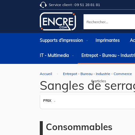
Service client : 09 51 28 81 81
Rechercher
Supports d’impression
Imprimantes
Ac
IT - Multimedia
Entrepot - Bureau - Indust
Accueil
Entrepot - Bureau - Industrie - Commerce
Sangles de serra
6
articles
PRIX
Consommables