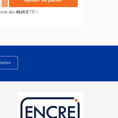
fferte dès
49,00 €
TTC !
iption