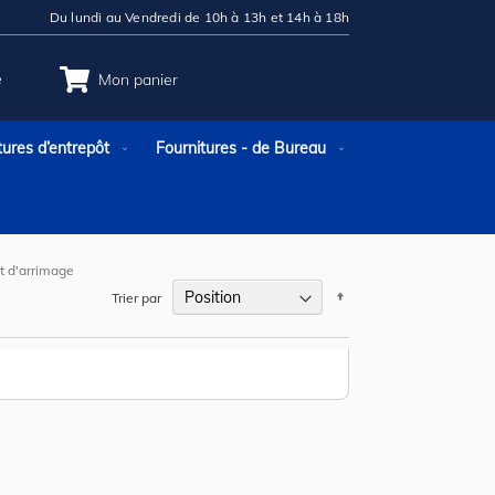
Du lundi au Vendredi de 10h à 13h et 14h à 18h
e
Mon panier
tures d’entrepôt
Fournitures - de Bureau
t d'arrimage
Par
Trier par
ordre
décroissant