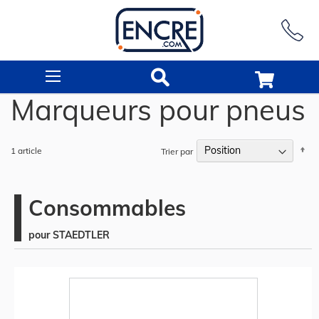
Rechercher
Marqueurs pour pneus
Pa
1
article
Trier par
or
dé
Consommables
pour STAEDTLER