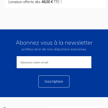
Livraison offerte dès
49,00 €
TTC !
Abonnez vous à la newsletter
profitez ainsi de nos réductions exclusives
Inscription
à
notre
lettre
d’information
:
Inscription