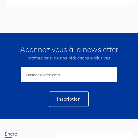
Abonnez vous à la newsletter
profitez ainsi de nos réductions exclusives
Inscription
à
notre
lettre
d’information
:
Inscription
Encre