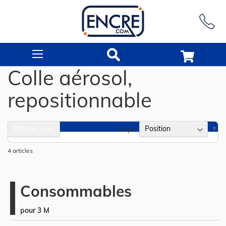
Rechercher
Colle aérosol,
repositionnable
Filtrer par
Pa
Trier par
or
dé
4
articles
Consommables
pour 3 M