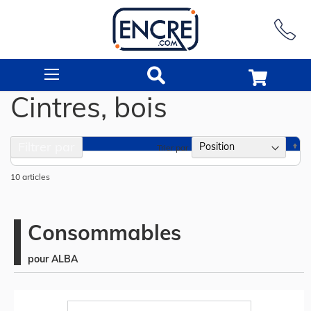
Rechercher
Cintres, bois
Filtrer par
Pa
Trier par
or
dé
10
articles
Consommables
pour ALBA