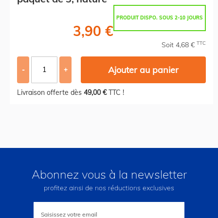
PRODUIT DISPO. SOUS 2-10 JOURS
3,90 €
TTC
Soit 4,68 €
Ajouter au panier
-
+
Livraison offerte dès
49,00 €
TTC !
Abonnez vous à la newsletter
profitez ainsi de nos réductions exclusives
Inscription
à