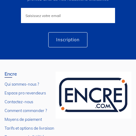
Inscription
à
notre
lettre
d’information
:
Inscription
Encre
Qui sommes-nous ?
Espace pro revendeurs
Contactez-nous
Comment commander ?
Moyens de paiement
Tarifs et options de livraison