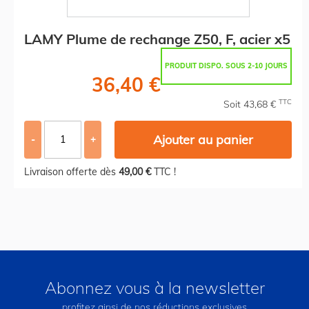
LAMY Plume de rechange Z50, F, acier x5
PRODUIT DISPO. SOUS 2-10 JOURS
36,40 €
TTC
Soit 43,68 €
Ajouter au panier
-
+
Livraison offerte dès
49,00 €
TTC !
Abonnez vous à la newsletter
profitez ainsi de nos réductions exclusives