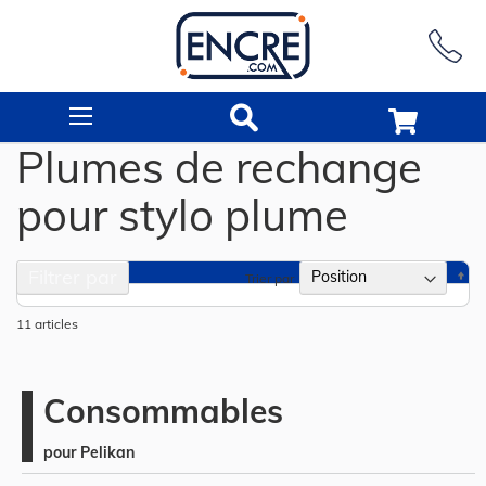
Rechercher
Plumes de rechange
pour stylo plume
Filtrer par
Pa
Trier par
or
dé
11
articles
Consommables
pour Pelikan