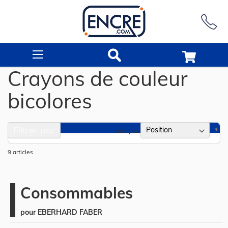
Rechercher
Crayons de couleur
bicolores
Filtrer par
Pa
Trier par
or
dé
9
articles
Consommables
pour EBERHARD FABER