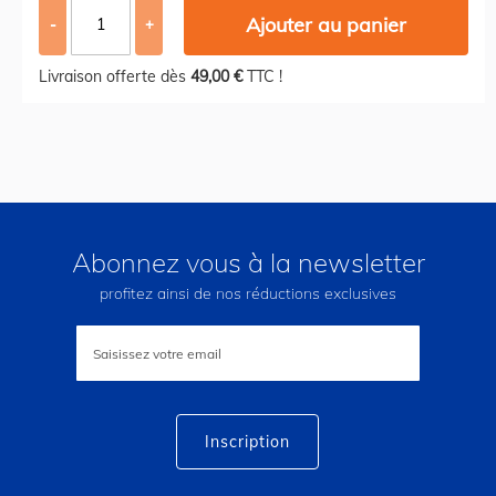
Ajouter au panier
-
+
Livraison offerte dès
49,00 €
TTC !
Abonnez vous à la newsletter
profitez ainsi de nos réductions exclusives
Inscription
à
notre
lettre
d’information
:
Inscription