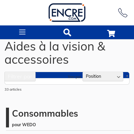
Rechercher
Aides à la vision &
accessoires
Filtrer par
Pa
Trier par
or
dé
33
articles
Consommables
pour WEDO