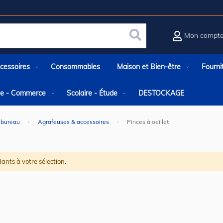
Mon compt
Rechercher
cessoires
Consommables
Maison et Bien-être
Fourni
rie - Commerce
Scolaire - Étude
DESTOCKAGE
 bureau
Agrafeuses & accessoires
Pinces à oeillet
ants à votre sélection.