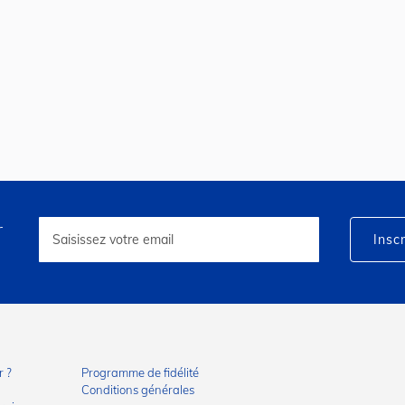
r
Inscription
à
Inscr
notre
lettre
d’information
:
 ?
Programme de fidélité
Conditions générales