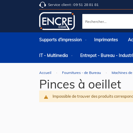
Service client : 09 51 28 81 81
Rechercher
Supports d’impression
Imprimantes
Ac
IT - Multimedia
Entrepot - Bureau - Indust
Accueil
Fournitures - de Bureau
Machines de
Pinces à oeillet
Impossible de trouver des produits correspond