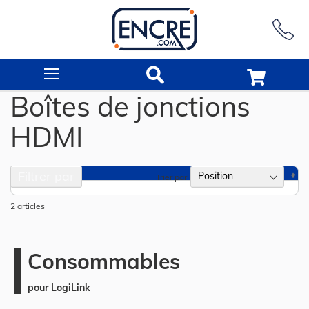
Rechercher
Boîtes de jonctions
HDMI
Filtrer par
Pa
Trier par
or
dé
2
articles
Consommables
pour LogiLink