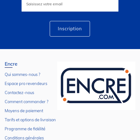
à
notre
lettre
d’information
:
Inscription
Encre
Qui sommes-nous ?
Espace pro revendeurs
Contactez-nous
Comment commander ?
Moyens de paiement
Tarifs et options de livraison
Programme de fidélité
Conditions générales