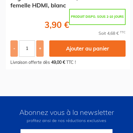
femelle HDMI, blanc
PRODUIT DISPO. SOUS 2-10 JOURS
3,90 €
TTC
Soit 4,68 €
Ajouter au panier
-
+
Livraison offerte dès
49,00 €
TTC !
Abonnez vous à la newsletter
profitez ainsi de nos réductions exclusives
Inscription