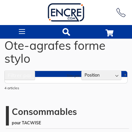
Rechercher
Ote-agrafes forme
stylo
Filtrer par
Pa
Trier par
or
dé
4
articles
Consommables
pour TACWISE