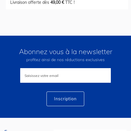
Livraison offerte dès
49,00 €
TTC !
Abonnez vous à la newsletter
profitez ainsi de nos réductions exclusives
Inscription
à
notre
lettre
d’information
:
Inscription