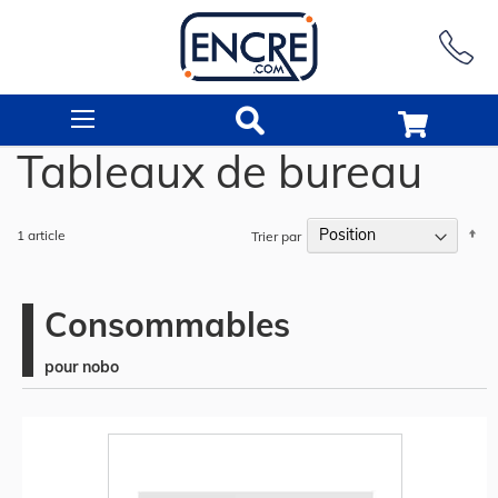
Rechercher
Tableaux de bureau
Pa
1
article
Trier par
or
dé
Consommables
pour nobo