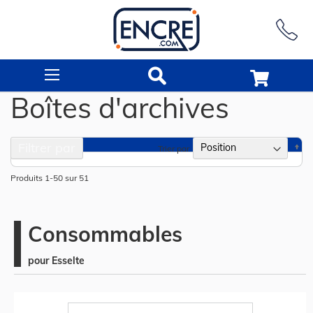
Rechercher
Boîtes d'archives
Filtrer par
Pa
Trier par
or
dé
Produits
1
-
50
sur
51
Consommables
pour Esselte