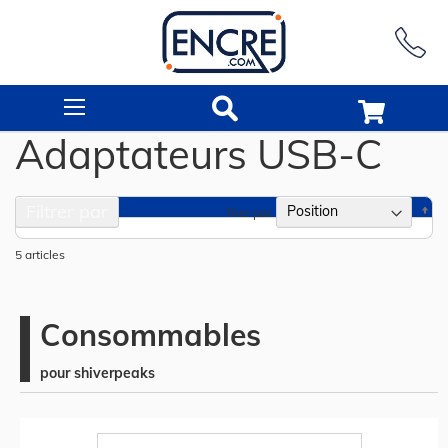
Rechercher
Adaptateurs USB-C
Filtrer par
Pa
Trier par
or
dé
5
articles
Consommables
pour shiverpeaks