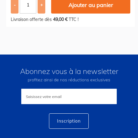
Ajouter au panier
-
+
Livraison offerte dès
49,00 €
TTC !
Abonnez vous à la newsletter
profitez ainsi de nos réductions exclusives
Inscription
à
notre
lettre
d’information
:
Inscription