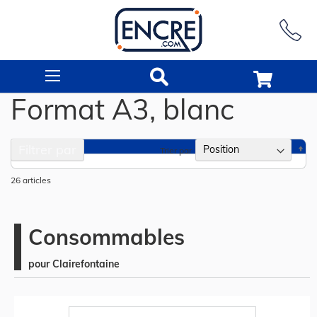
Rechercher
Format A3, blanc
Filtrer par
Pa
Trier par
or
dé
26
articles
Consommables
pour Clairefontaine