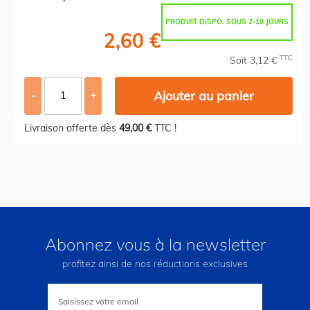
PRODUIT DISPO. SOUS 2-10 JOURS
2,60 €
TTC
Soit 3,12 €
Ajouter au panier
-
+
Livraison offerte dès
49,00 €
TTC !
Abonnez vous à la newsletter
profitez ainsi de nos réductions exclusives
Inscription
à
notre