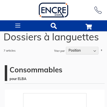
Rechercher
Dossiers à languettes
Pa
7
articles
Trier par
or
dé
Consommables
pour ELBA