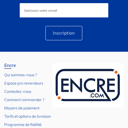
Inscription
à
notre
lettre
d’information
:
Inscription
Encre
Qui sommes-nous ?
Espace pro revendeurs
Contactez-nous
Comment commander ?
Moyens de paiement
Tarifs et options de livraison
Programme de fidélité