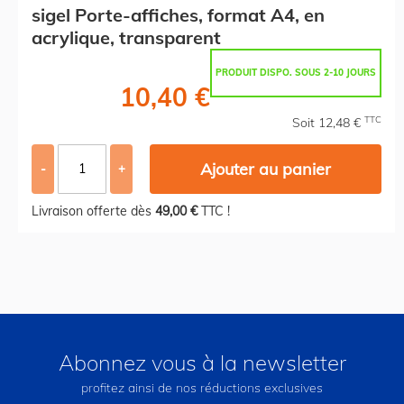
sigel Porte-affiches, format A4, en
acrylique, transparent
PRODUIT DISPO. SOUS 2-10 JOURS
10,40 €
TTC
Soit 12,48 €
Ajouter au panier
-
+
Livraison offerte dès
49,00 €
TTC !
Abonnez vous à la newsletter
profitez ainsi de nos réductions exclusives