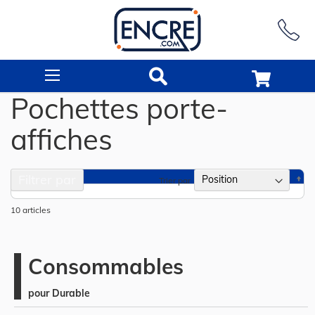
Rechercher
Pochettes porte-
affiches
Filtrer par
Pa
Trier par
or
dé
10
articles
Consommables
pour Durable