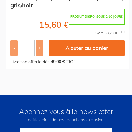
gris/noir
PRODUIT DISPO. SOUS 2-10 JOURS
15,60 €
TTC
Soit 18,72 €
Ajouter au panier
-
+
Livraison offerte dès
49,00 €
TTC !
Abonnez vous à la newsletter
profitez ainsi de nos réductions exclusives
Inscription