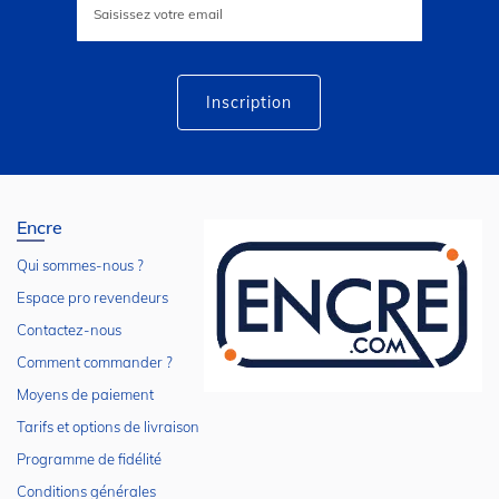
à
notre
lettre
d’information
:
Inscription
Encre
Qui sommes-nous ?
Espace pro revendeurs
Contactez-nous
Comment commander ?
Moyens de paiement
Tarifs et options de livraison
Programme de fidélité
Conditions générales