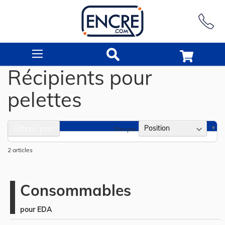
Rechercher
Récipients pour
pelettes
Filtrer par
Pa
Trier par
or
dé
2
articles
Consommables
pour EDA