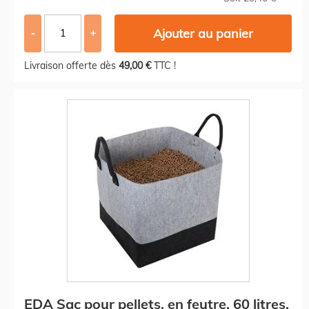
Ajouter au panier
-
+
Livraison offerte dès
49,00 €
TTC !
EDA Sac pour pellets, en feutre, 60 litres,