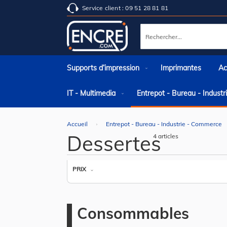
Service client : 09 51 28 81 81
Rechercher
Supports d’impression
Imprimantes
Ac
IT - Multimedia
Entrepot - Bureau - Indust
Accueil
Entrepot - Bureau - Industrie - Commerce
Dessertes
4
articles
PRIX
Consommables