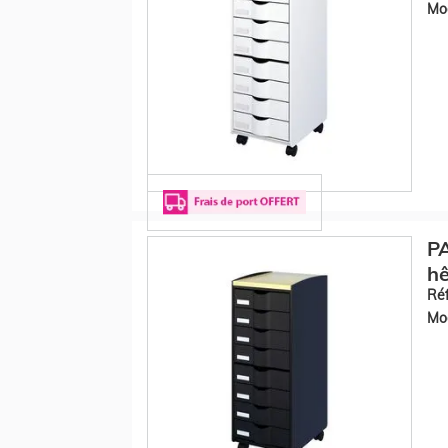
Mod
PA
hê
Réf
Mod