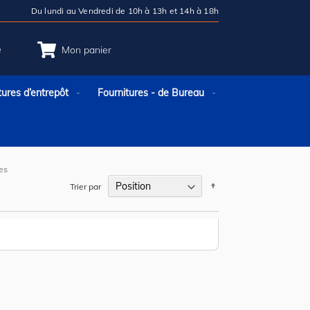
Du lundi au Vendredi de 10h à 13h et 14h à 18h
e
Mon panier
tures d’entrepôt
Fournitures - de Bureau
es
Par
Trier par
ordre
décroissant