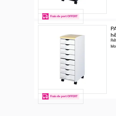
PA
hê
Réf
Mod