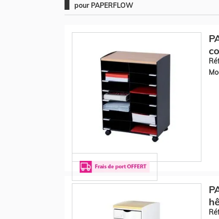
pour PAPERFLOW
P
co
Réf
Mod
PA
hê
Réf