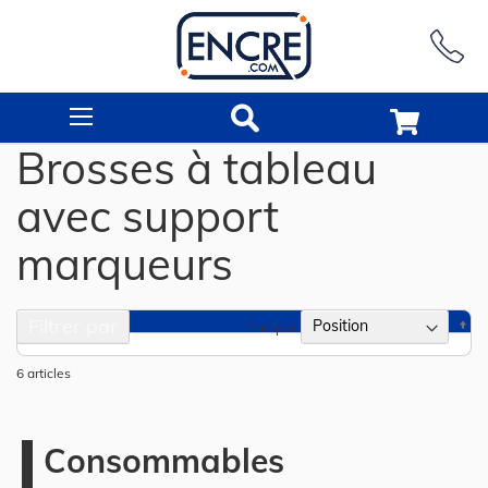
Rechercher
Brosses à tableau
avec support
marqueurs
Filtrer par
Pa
Trier par
or
dé
6
articles
Consommables