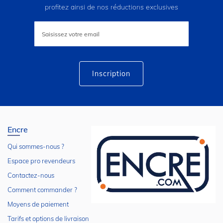
profitez ainsi de nos réductions exclusives
Inscription
à
notre
lettre
d’information
:
Inscription
Encre
Qui sommes-nous ?
Espace pro revendeurs
Contactez-nous
Comment commander ?
Moyens de paiement
Tarifs et options de livraison