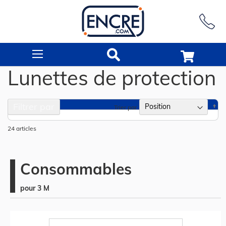
Rechercher
Lunettes de protection
Filtrer par
Pa
Trier par
or
dé
24
articles
Consommables
pour 3 M