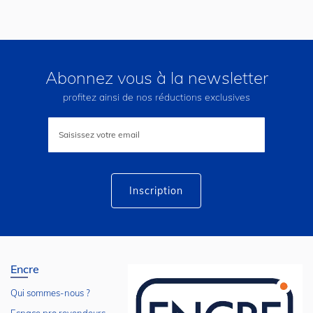
Abonnez vous à la newsletter
profitez ainsi de nos réductions exclusives
Inscription
à
notre
lettre
d’information
:
Inscription
Encre
Qui sommes-nous ?
Espace pro revendeurs