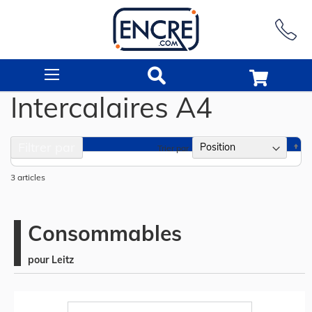
Rechercher
Intercalaires A4
Filtrer par
Pa
Trier par
or
dé
3
articles
Consommables
pour Leitz