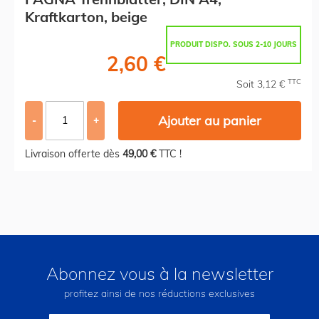
Kraftkarton, beige
PRODUIT DISPO. SOUS 2-10 JOURS
2,60 €
TTC
Soit 3,12 €
Ajouter au panier
-
+
Livraison offerte dès
49,00 €
TTC !
Abonnez vous à la newsletter
profitez ainsi de nos réductions exclusives
Inscription