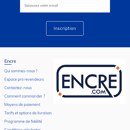
à
notre
lettre
d’information
:
Inscription
Encre
Qui sommes-nous ?
Espace pro revendeurs
Contactez-nous
Comment commander ?
Moyens de paiement
Tarifs et options de livraison
Programme de fidélité
Conditions générales