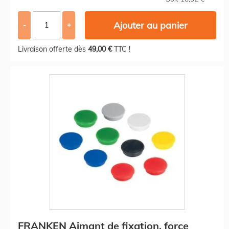
Ajouter au panier
-
+
Livraison offerte dès
49,00 €
TTC !
FRANKEN Aimant de fixation, force