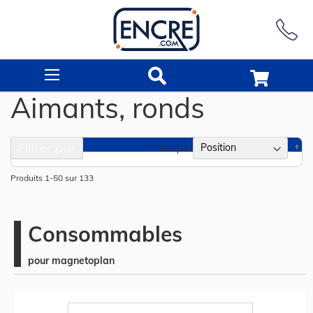
Rechercher
Aimants, ronds
Filtrer par
Pa
Trier par
or
dé
Produits
1
-
50
sur
133
Consommables
pour magnetoplan