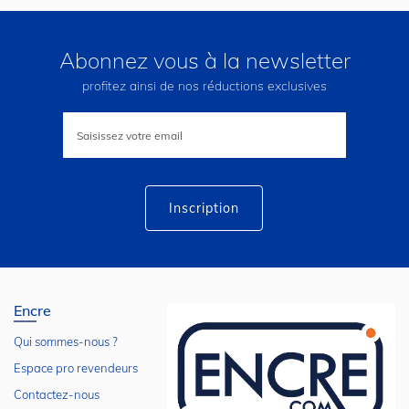
Abonnez vous à la newsletter
profitez ainsi de nos réductions exclusives
Inscription
à
notre
lettre
d’information
:
Inscription
Encre
Qui sommes-nous ?
Espace pro revendeurs
Contactez-nous