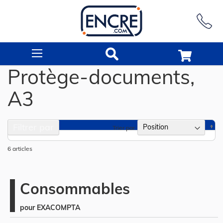
Rechercher
Protège-documents,
A3
Filtrer par
Pa
Trier par
or
dé
6
articles
Consommables
pour EXACOMPTA