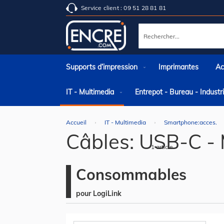
Service client : 09 51 28 81 81
Rechercher
Supports d’impression
Imprimantes
Ac
IT - Multimedia
Entrepot - Bureau - Indust
Accueil
IT - Multimedia
Smartphone:acces.
Câbles: USB-C - 
1
article
Consommables
pour LogiLink