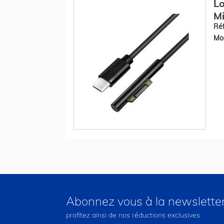
Lo
Mi
Réf
Mod
Abonnez vous à la newslette
profitez ainsi de nos réductions exclusives