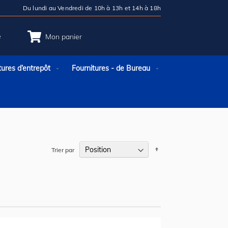
Du lundi au Vendredi de 10h à 13h et 14h à 18h
e
Mon panier
tures d’entrepôt
Fournitures - de Bureau
Par
Trier par
ordre
décroissant