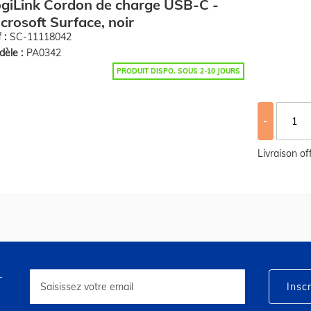
giLink Cordon de charge USB-C -
crosoft Surface, noir
 :
SC-11118042
èle :
PA0342
PRODUIT DISPO. SOUS 2-10 JOURS
-
Livraison o
r
Inscription
à
Inscr
notre
lettre