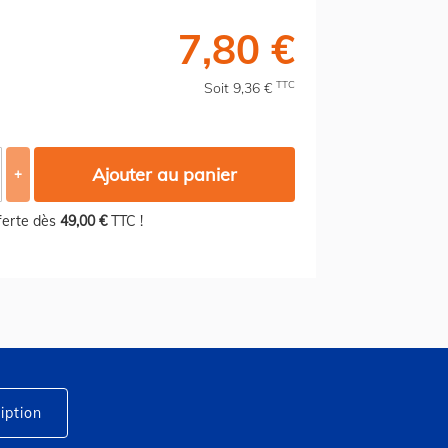
7,80 €
TTC
Soit 9,36 €
Ajouter au panier
+
fferte dès
49,00 €
TTC !
iption