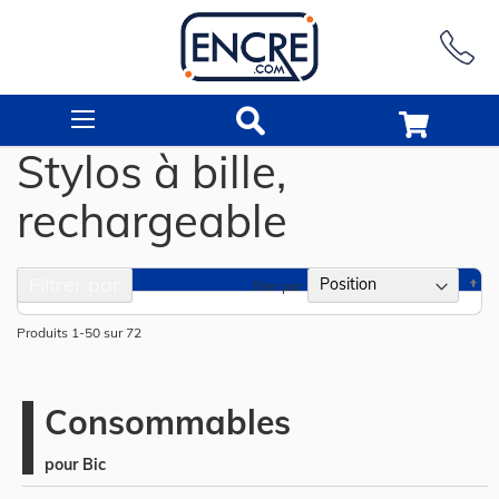
Rechercher
Stylos à bille,
rechargeable
Filtrer par
Pa
Trier par
or
dé
Produits
1
-
50
sur
72
Consommables
pour Bic