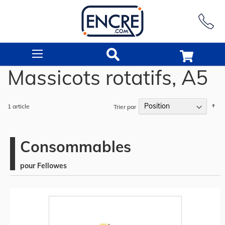
Rechercher
Massicots rotatifs, A5
Pa
1
article
Trier par
or
dé
Consommables
pour Fellowes