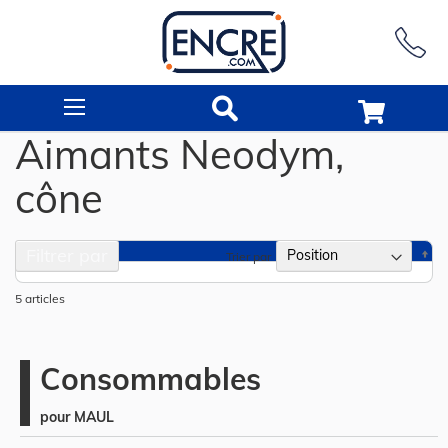
Rechercher
Aimants Neodym,
cône
Filtrer par
Pa
Trier par
or
dé
5
articles
Consommables
pour MAUL