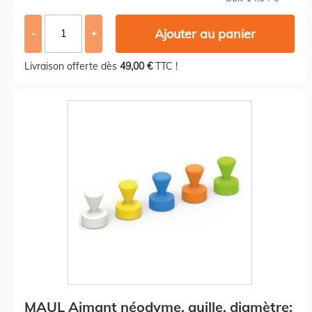
Ajouter au panier
-
+
Livraison offerte dès
49,00 €
TTC !
MAUL Aimant néodyme, quille, diamètre: