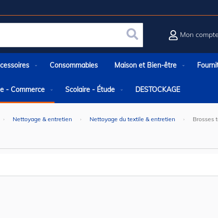
Mon compt
Rechercher
cessoires
Consommables
Maison et Bien-être
Fourni
rie - Commerce
Scolaire - Étude
DESTOCKAGE
Nettoyage & entretien
Nettoyage du textile & entretien
Brosses t