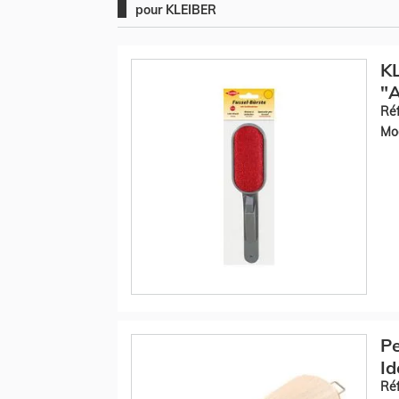
pour KLEIBER
K
"A
Réf
Mod
Pe
Id
Réf