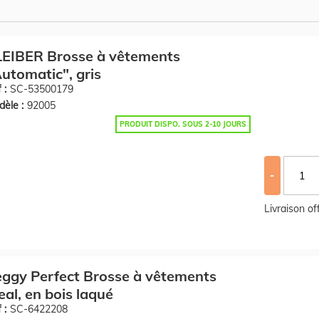
LEIBER Brosse à vêtements
utomatic", gris
 :
SC-53500179
èle :
92005
PRODUIT DISPO. SOUS 2-10 JOURS
-
Livraison o
ggy Perfect Brosse à vêtements
eal, en bois laqué
 :
SC-6422208