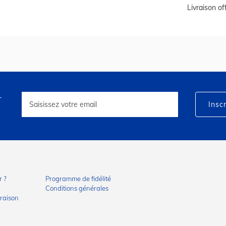
Livraison o
r
Inscription
à
Inscr
notre
lettre
d’information
:
 ?
Programme de fidélité
Conditions générales
vraison