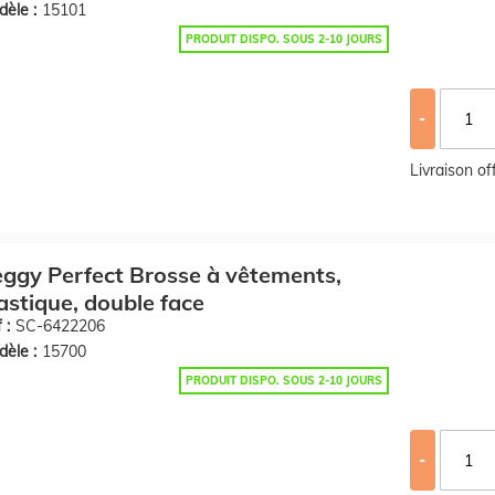
èle :
15101
PRODUIT DISPO. SOUS 2-10 JOURS
-
Livraison o
ggy Perfect Brosse à vêtements,
astique, double face
 :
SC-6422206
èle :
15700
PRODUIT DISPO. SOUS 2-10 JOURS
-