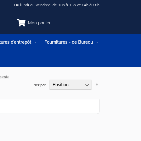
Du lundi au Vendredi de 10h à 13h et 14h à 18h
e
Mon panier
tures d’entrepôt
Fournitures - de Bureau
extile
Par
Trier par
ordre
décroissant