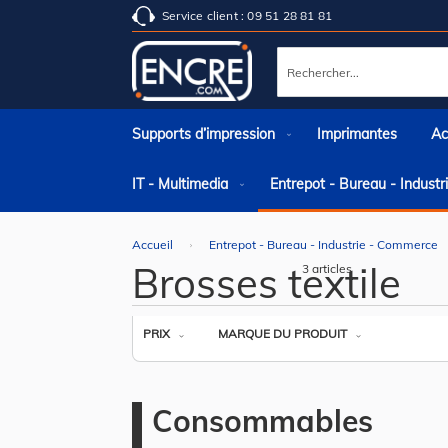
Service client : 09 51 28 81 81
Rechercher
Supports d’impression
Imprimantes
Ac
IT - Multimedia
Entrepot - Bureau - Indust
Accueil
Entrepot - Bureau - Industrie - Commerce
Brosses textile
3
articles
PRIX
MARQUE DU PRODUIT
Consommables