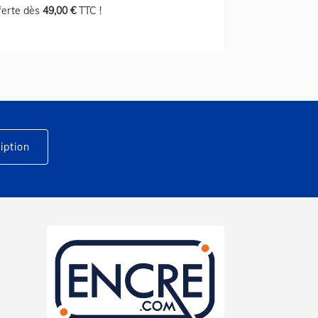
fferte dès
49,00 €
TTC !
iption