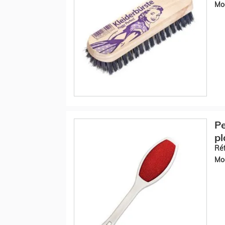
Mod
Pe
pl
Réf
Mod