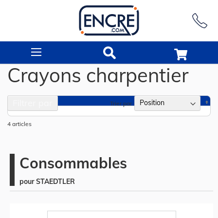
Rechercher
Crayons charpentier
Filtrer par
Pa
Trier par
or
dé
4
articles
Consommables
pour STAEDTLER