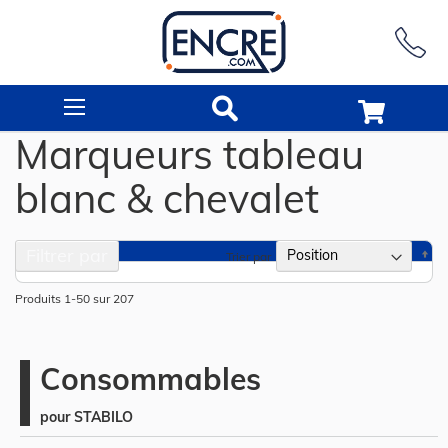
Rechercher
Marqueurs tableau
blanc & chevalet
Filtrer par
Pa
Trier par
or
dé
Produits
1
-
50
sur
207
Consommables
pour STABILO