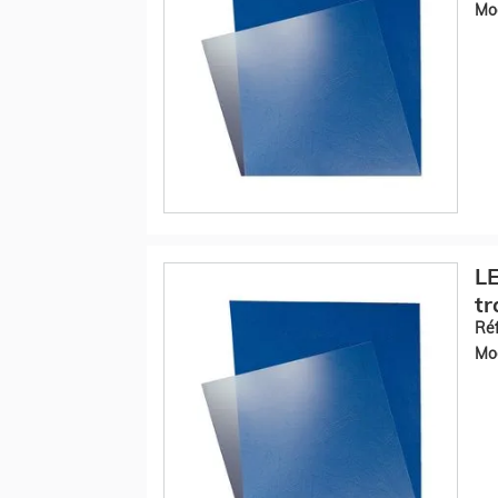
Mod
LE
tr
Réf
Mod