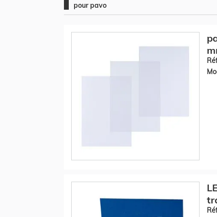
pour pavo
pa
m
Réf
Mod
LE
tr
Réf