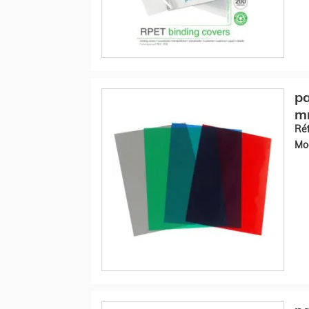
pa
mm
Réf
Mod