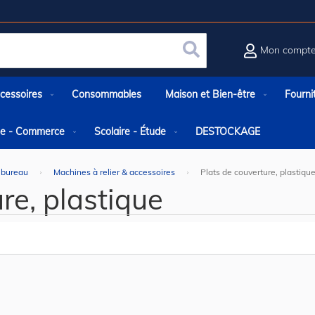
Mon compt
Rechercher
cessoires
Consommables
Maison et Bien-être
Fourni
rie - Commerce
Scolaire - Étude
DESTOCKAGE
 bureau
Machines à relier & accessoires
Plats de couverture, plastiqu
re, plastique