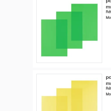
pa
mm
Réf
Mod
pa
mm
Réf
Mod