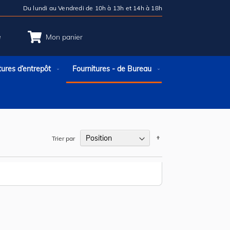
Du lundi au Vendredi de 10h à 13h et 14h à 18h
e
Mon panier
tures d’entrepôt
Fournitures - de Bureau
e
Par
Trier par
ordre
décroissant