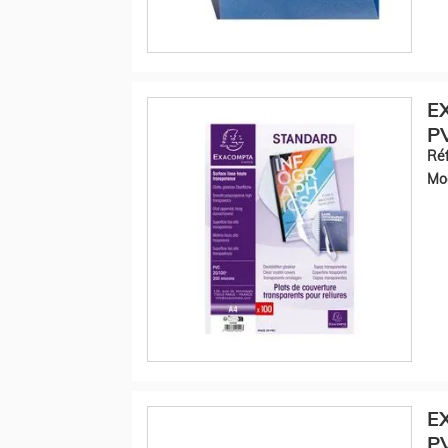
EX
PV
Réf
Mod
E
PV