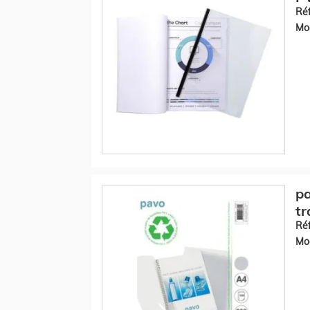
Réf
Mod
pa
tr
Réf
Mod