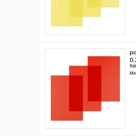
pa
0,
Réf
Mod