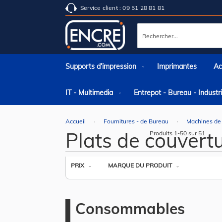
Service client : 09 51 28 81 81
Rechercher
Supports d’impression
Imprimantes
Ac
IT - Multimedia
Entrepot - Bureau - Indust
Accueil
Fournitures - de Bureau
Machines de
Plats de couvertu
Produits
1
-
50
sur
51
PRIX
MARQUE DU PRODUIT
Consommables