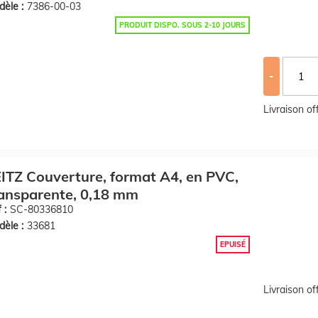
èle :
7386-00-03
PRODUIT DISPO. SOUS 2-10 JOURS
-
Livraison o
ITZ Couverture, format A4, en PVC,
ansparente, 0,18 mm
 :
SC-80336810
èle :
33681
EPUISÉ
Livraison o