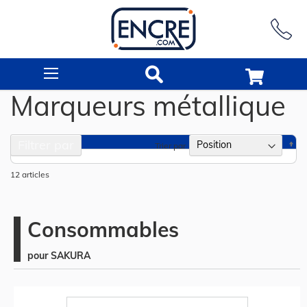
Rechercher
Marqueurs métallique
Filtrer par
Pa
Trier par
or
dé
12
articles
Consommables
pour SAKURA