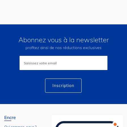
Abonnez vous à la newsletter
profitez ainsi de nos réductions exclusives
Inscription
à
notre
lettre
d’information
:
Inscription
Encre