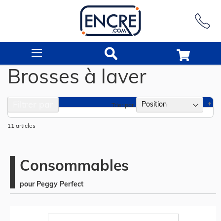
Rechercher
Brosses à laver
Filtrer par
Pa
Trier par
or
dé
11
articles
Consommables
pour Peggy Perfect