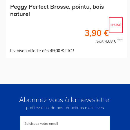
Peggy Perfect Brosse, pointu, bois
naturel
EPUISÉ
3,90 €
TTC
Soit 4,68 €
Livraison offerte dès
49,00 €
TTC !
Abonnez vous à la newsletter
profitez ainsi de nos réductions exclusives
Inscription
à
notre