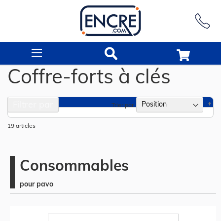
Rechercher
Coffre-forts à clés
Filtrer par
Pa
Trier par
or
dé
19
articles
Consommables
pour pavo