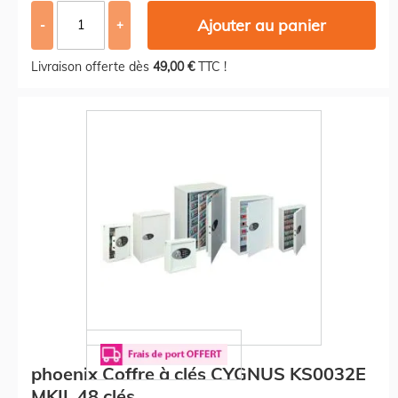
Ajouter au panier
-
+
Livraison offerte dès
49,00 €
TTC !
phoenix Coffre à clés CYGNUS KS0032E
MKII, 48 clés