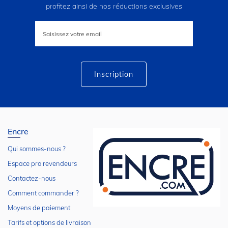
profitez ainsi de nos réductions exclusives
Inscription
à
notre
lettre
d’information
:
Inscription
Encre
Qui sommes-nous ?
Espace pro revendeurs
Contactez-nous
Comment commander ?
Moyens de paiement
Tarifs et options de livraison