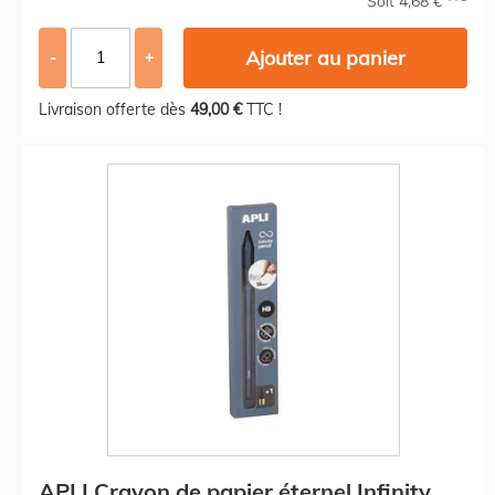
Soit 4,68 €
Ajouter au panier
-
+
Livraison offerte dès
49,00 €
TTC !
APLI Crayon de papier éternel Infinity,