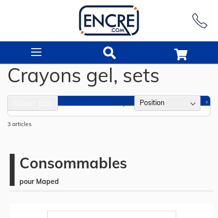
Rechercher
Crayons gel, sets
Filtrer par
Pa
Trier par
or
dé
3
articles
Consommables
pour Maped