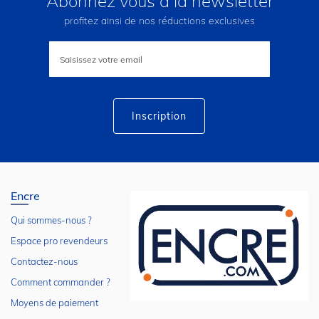
Abonnez vous à la newsletter
profitez ainsi de nos réductions exclusives
Inscription
à
notre
lettre
d’information
:
Inscription
Encre
Qui sommes-nous ?
Espace pro revendeurs
Contactez-nous
Comment commander ?
Moyens de paiement