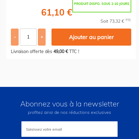
PRODUIT DISPO. SOUS 2-10 JOURS
61,10 €
TTC
Soit 73,32 €
Ajouter au panier
-
+
Livraison offerte dès
49,00 €
TTC !
Abonnez vous à la newsletter
profitez ainsi de nos réductions exclusives
Inscription
à
notre
lettre