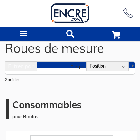
Rechercher
Roues de mesure
Filtrer par
Pa
Trier par
or
dé
2
articles
Consommables
pour Bradas