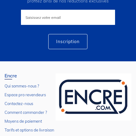
profitez ainsi de nos réductions exclusives
Inscription
à
notre
lettre
d’information
:
Inscription
Encre
Qui sommes-nous ?
Espace pro revendeurs
Contactez-nous
Comment commander ?
Moyens de paiement
Tarifs et options de livraison