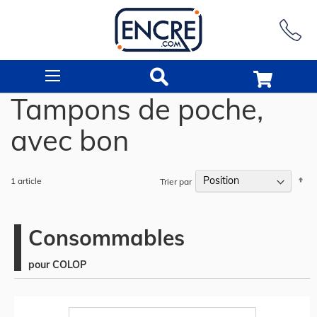
Rechercher
Tampons de poche,
avec bon
Pa
1
article
Trier par
or
dé
Consommables
pour COLOP