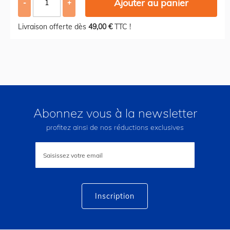
Ajouter au panier
-
+
Livraison offerte dès
49,00 €
TTC !
Abonnez vous à la newsletter
profitez ainsi de nos réductions exclusives
Inscription
à
notre
lettre
d’information
:
Inscription